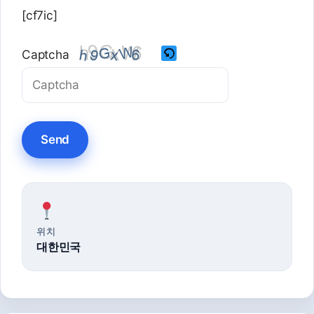
[cf7ic]
Captcha
Please
enter
the
characters
shown
in
the
위치
CAPTCHA
대한민국
to
verify
that
you