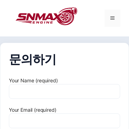
컨
텐
츠
메
로
건
뉴
너
뛰
기
문의하기
Your Name (required)
Your Email (required)