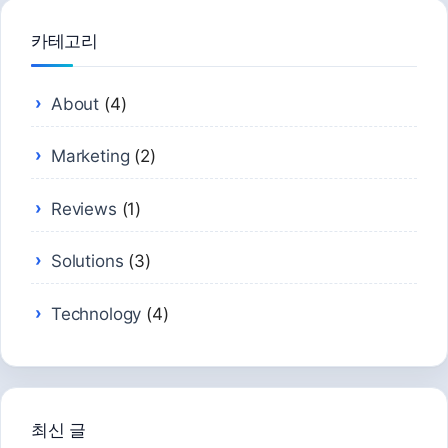
are
human.
카테고리
About
(4)
Marketing
(2)
Reviews
(1)
Solutions
(3)
Technology
(4)
최신 글